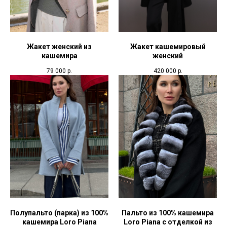
Жакет женский из
Жакет кашемировый
кашемира
женский
79 000
р.
420 000
р.
Полупальто (парка) из 100%
Пальто из 100% кашемира
кашемира Loro Piana
Loro Piana c отделкой из