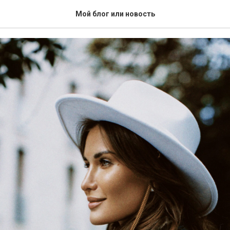
ОТ МОДНОГО ДОМА RE-L
Мой блог или новость