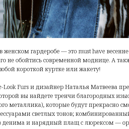
 женском гардеробе — это must have весенне
рого не обойтись современной моднице. А та
юбой короткой куртке или жакету!
Look Furs и дизайнер Наталья Матвеева пр
оторой вы найдете тренчи благородных изы
вого металлика), которые будут прекрасно см
сессуарами светлых тонов; комбинированны
из денима и нарядный плащ с люрексом — о