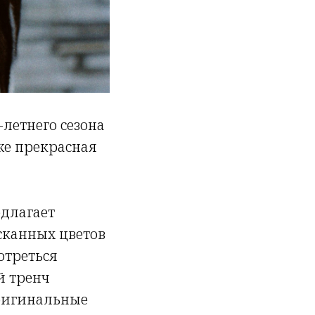
-летнего сезона
кже прекрасная
едлагает
сканных цветов
отреться
й тренч
ригинальные