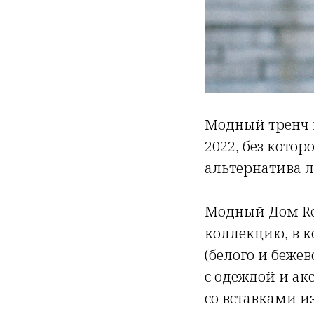
Модный тренч в
2022, без кото
альтернатива л
Модный Дом Re-
коллекцию, в к
(белого и беже
с одеждой и ак
со вставками 